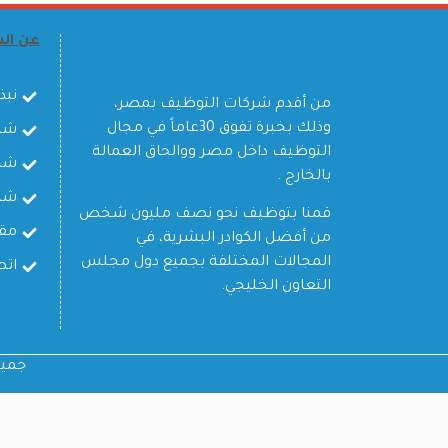
عن ال
نبذ
من أقدم شركات التوظيف بمصر،
وذلك بخبرة تفوق 30عاماً في مجال
شرك
التوظيف داخل مصر ووالحاق العمالة
شرك
بالخارج .
شر
قمنا بتوظيف نحو نصف مليون شخص
مقا
من أفضل الكوادر البشرية، في
المجالات المختلفة بجميع دول مجلس
اتص
التعاون الخليجي.
جميع