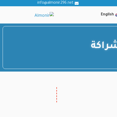
info@almonir296.net
English
راكة