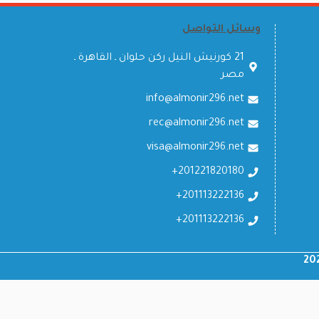
وسائل التواصل
21 كورنيش النيل ركن حلوان ـ القاهرة ـ
مصر
info@almonir296.net
rec@almonir296.net
visa@almonir296.net
201221820180+
201113222136+
201113222136+